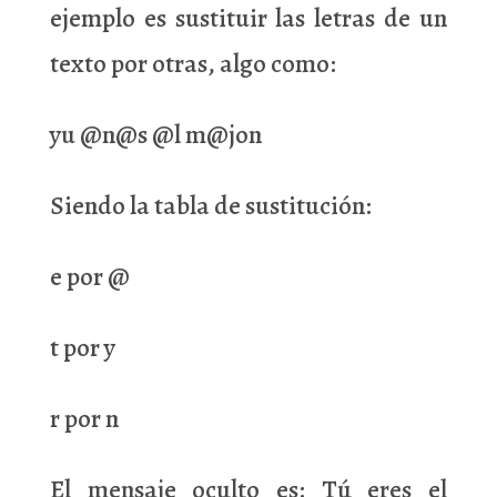
ejemplo es sustituir las letras de un
texto por otras, algo como:
yu @n@s @l m@jon
Siendo la tabla de sustitución:
e por @
t por y
r por n
El mensaje oculto es: Tú eres el