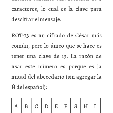
caracteres, lo cual es la clave para
descifrar el mensaje.
ROT-13
es un cifrado de César más
común, pero lo único que se hace es
tener una clave de 13. La razón de
usar este número es porque es la
mitad del abecedario (sin agregar la
Ñ del español):
A
B
C
D
E
F
G
H
I
J