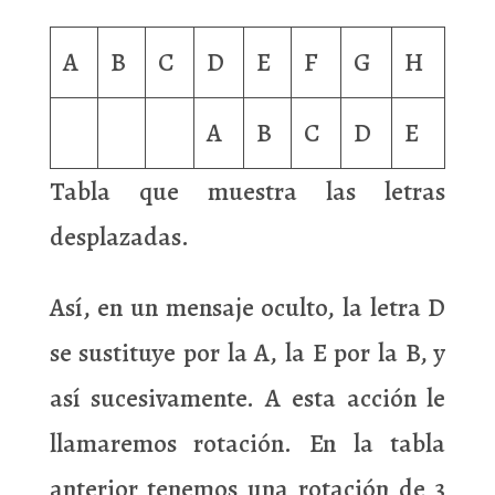
A
B
C
D
E
F
G
H
A
B
C
D
E
Tabla que muestra las letras
desplazadas.
Así, en un mensaje oculto, la letra D
se sustituye por la A, la E por la B, y
así sucesivamente. A esta acción le
llamaremos rotación. En la tabla
anterior tenemos una rotación de 3